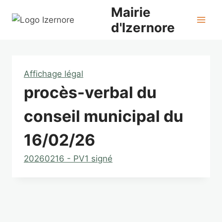
Aller
Mairie
au
d'Izernore
contenu
Affichage légal
procès-verbal du
conseil municipal du
16/02/26
20260216 - PV1 signé
Navigation
de