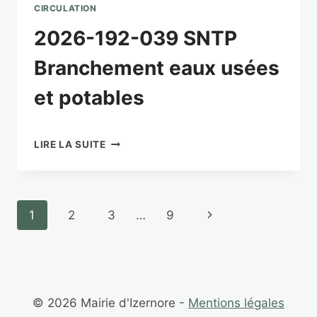
DÉPARTEMENT
CIRCULATION
DE
2026-192-039 SNTP
L’AIN
À
Branchement eaux usées
PARTIR
DU
et potables
29
JUILLET
12H00
2026-
LIRE LA SUITE
192-
039
SNTP
BRANCHEMENT
Navigation
Page
1
2
3
…
9
EAUX
USÉES
de
suivante
ET
POTABLES
page
© 2026 Mairie d'Izernore -
Mentions légales