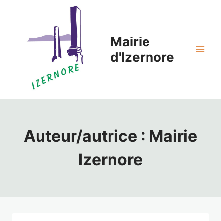
Aller
au
contenu
Mairie
d'Izernore
Auteur/autrice : Mairie
Izernore