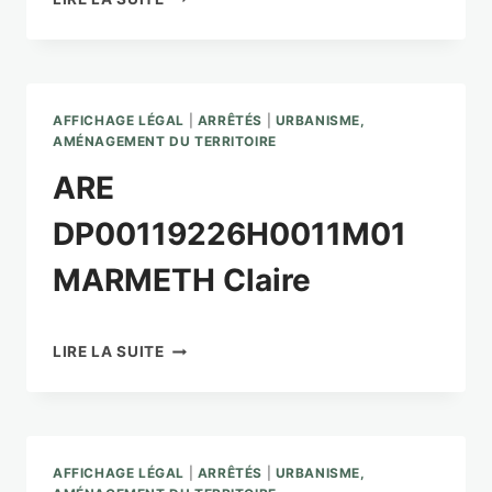
ORANGE
ORAGES
A
PARTIR
DU
AFFICHAGE LÉGAL
|
ARRÊTÉS
|
URBANISME,
01/08/2026
AMÉNAGEMENT DU TERRITOIRE
–
ARE
06H00
DP00119226H0011M01
MARMETH Claire
ARE
LIRE LA SUITE
DP00119226H0011M01
MARMETH
CLAIRE
AFFICHAGE LÉGAL
|
ARRÊTÉS
|
URBANISME,