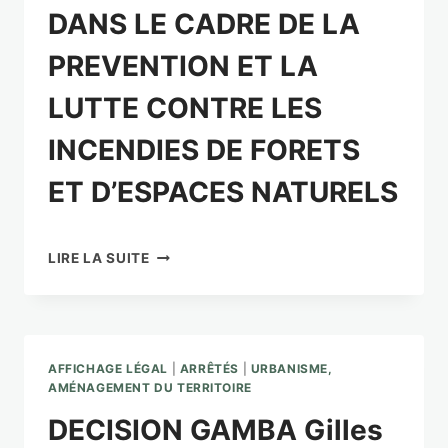
DANS LE CADRE DE LA
ET
LA
PREVENTION ET LA
LUTTE
CONTRE
LUTTE CONTRE LES
LES
INCENDIES
INCENDIES DE FORETS
DE
FORETS
ET D’ESPACES NATURELS
ET
D’ESPACES
NATURELS
ARRETE
LIRE LA SUITE
PREFECTORAL
RELATIFAUX
ENTRETIEN
DANS
LE
AFFICHAGE LÉGAL
|
ARRÊTÉS
|
URBANISME,
CADRE
AMÉNAGEMENT DU TERRITOIRE
DE
DECISION GAMBA Gilles
LA
PREVENTION