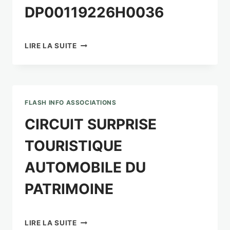
DP00119226H0036
ET
LA
LUTTE
CONTRE
DECISION
LIRE LA SUITE
LES
GAMBA
INCENDIES
GILLES
DE
DP00119226H0036
FORETS
ET
FLASH INFO ASSOCIATIONS
D’ESPACES
NATURELS
CIRCUIT SURPRISE
TOURISTIQUE
AUTOMOBILE DU
PATRIMOINE
CIRCUIT
LIRE LA SUITE