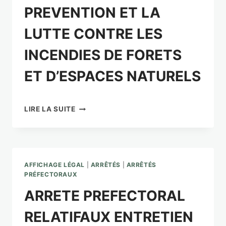
PREVENTION ET LA
LUTTE CONTRE LES
INCENDIES DE FORETS
ET D’ESPACES NATURELS
ARRETE
LIRE LA SUITE
PREFECTORAL
RELATIF
A
LA
CIRCULATION
AFFICHAGE LÉGAL
|
ARRÊTÉS
|
ARRÊTÉS
DANS
PRÉFECTORAUX
LE
ARRETE PREFECTORAL
CADRE
DE
RELATIFAUX ENTRETIEN
LA
PREVENTION