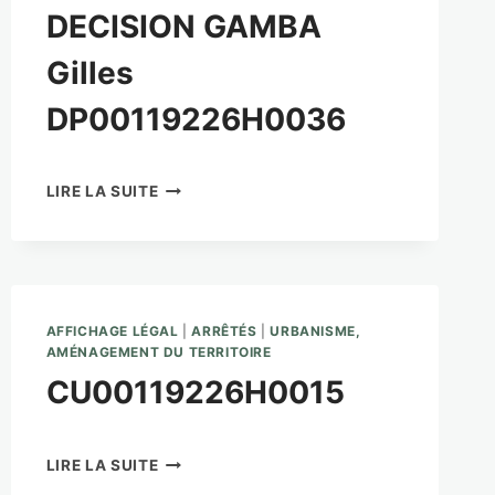
DECISION GAMBA
Gilles
DP00119226H0036
DECISION
LIRE LA SUITE
GAMBA
GILLES
DP00119226H0036
AFFICHAGE LÉGAL
|
ARRÊTÉS
|
URBANISME,
AMÉNAGEMENT DU TERRITOIRE
CU00119226H0015
CU00119226H0015
LIRE LA SUITE