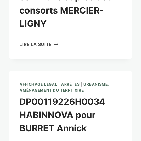
consorts MERCIER-
LIGNY
CU00119226H0016
LIRE LA SUITE
POUR
ACQUISITION
COMMUNE
AUPRÈS
DES
CONSORTS
AFFICHAGE LÉGAL
|
ARRÊTÉS
|
URBANISME,
MERCIER-
AMÉNAGEMENT DU TERRITOIRE
LIGNY
DP00119226H0034
HABINNOVA pour
BURRET Annick