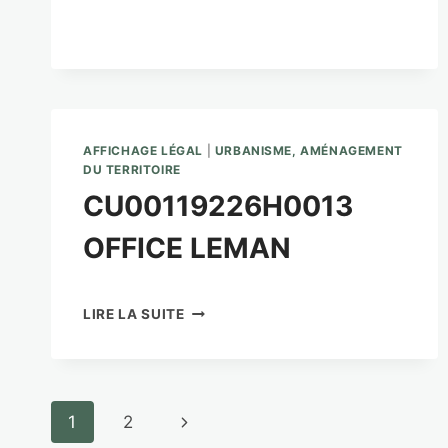
M
AFFICHAGE LÉGAL
|
URBANISME, AMÉNAGEMENT
DU TERRITOIRE
CU00119226H0013
OFFICE LEMAN
CU00119226H0013
LIRE LA SUITE
OFFICE
LEMAN
Navigation
Page
1
2