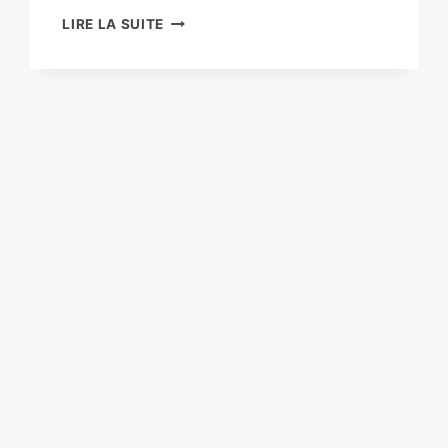
DP00119226H0034
LIRE LA SUITE
HABINNOVA
POUR
BURRET
ANNICK