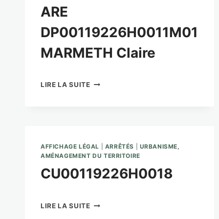
ARE
DP00119226H0011M01
MARMETH Claire
ARE
LIRE LA SUITE
DP00119226H0011M01
MARMETH
CLAIRE
AFFICHAGE LÉGAL
|
ARRÊTÉS
|
URBANISME,
AMÉNAGEMENT DU TERRITOIRE
CU00119226H0018
CU00119226H0018
LIRE LA SUITE