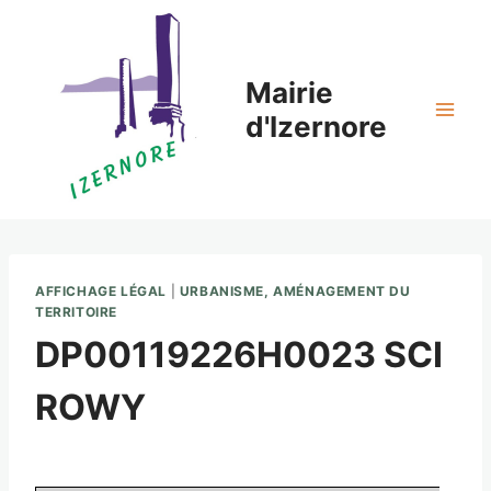
Aller
au
contenu
Mairie
d'Izernore
AFFICHAGE LÉGAL
|
URBANISME, AMÉNAGEMENT DU
TERRITOIRE
DP00119226H0023 SCI
ROWY