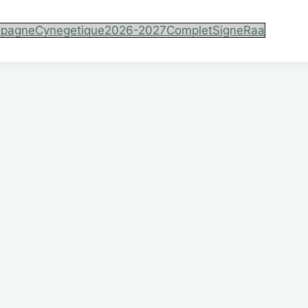
agneCynegetique2026-2027CompletSigneRaa